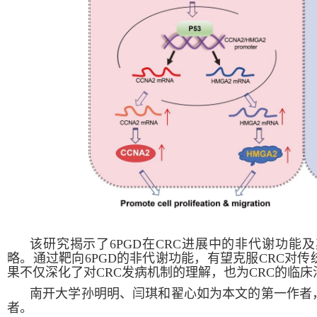
该研究揭示了
6PGD
在
CRC
进展中的非代谢功能及
略。通过靶向
6PGD
的非代谢功能，有望克服
CRC
对传
果不仅深化了对
CRC
发病机制的理解，也为
CRC
的临床
南开大学孙明明、闫琪和翟心如为本文的第一作者
者。