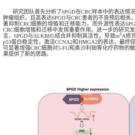
研究团队首先分析了
6PGD
在
CRC
样本中的表达情
肿瘤组织，且高表达
6PGD
与
CRC
患者的不良预后相关
著抑制
CRC
细胞的增殖和迁移能力，而外源性表达
6P
CRC
细胞增殖和迁移中发挥重要作用。进一步的研究
6
言，
6PGD
与
ALKBH5
结合并抑制其活性，导致
m
A
修
p53
蛋白稳定性，激活
CCNA2
和
HMGA2
的表达，最终
可显著增强
CRC
细胞对
5-FU
和奥沙利铂等化疗药物的
果提供了新的思路。