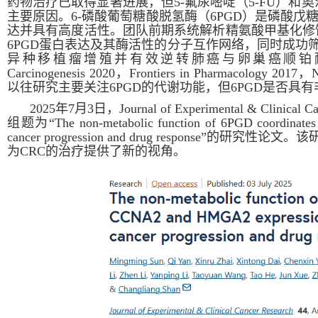
药物治疗已取得显著进展，但
5-
氟尿嘧啶（
5-FU
）和奥
主要原因。
6-
磷酸葡萄糖酸脱氢酶（
6PGD
）是磷酸戊
达并具有高度活性。团队前期系统解析精氨酸甲基化修
6PGD
蛋白表达及其酶活性的分子互作网络，同时成功
异种移植瘤增殖并有效逆转肺癌与卵巢癌顺铂
Carcinogenesis 2020
，
Frontiers in Pharmacology
2017
，
N
以往研究主要关注
6PGD
的代谢功能，但
6PGD
是否具有
2025
年
7
月
3
日，
Journal of Experimental & Clinical C
组题为“
The non-metabolic function of 6PGD coordinate
cancer progression and drug response
”的研究性论文。该
为
CRC
的治疗提供了新的视角。