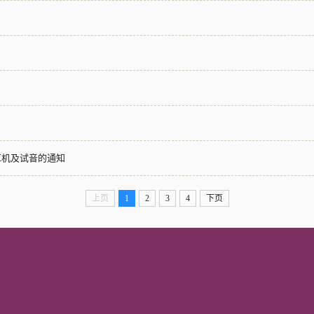
耳机及试音的通知
上页
1
2
3
4
下页