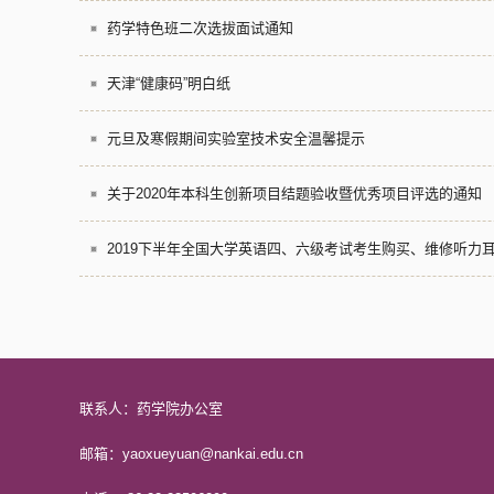
药学特色班二次选拔面试通知
天津“健康码”明白纸
元旦及寒假期间实验室技术安全温馨提示
关于2020年本科生创新项目结题验收暨优秀项目评选的通知
2019下半年全国大学英语四、六级考试考生购买、维修听力
联系人：药学院办公室
邮箱：yaoxueyuan@nankai.edu.cn