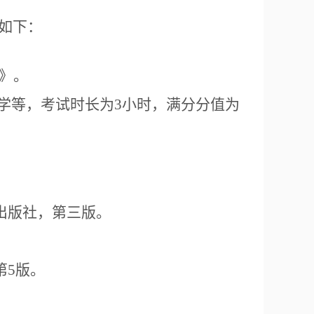
如下：
》。
学等，考试时长为
3
小时，满分分值为
出版社，第三版。
第
5
版。