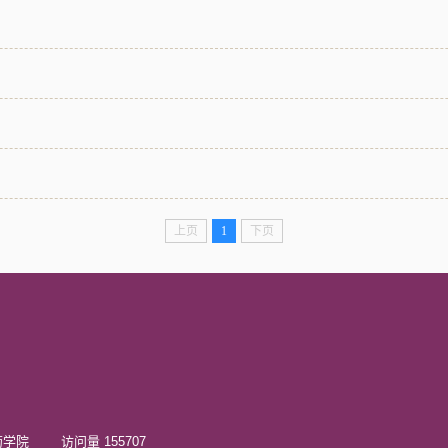
上页
1
下页
院 访问量 155707