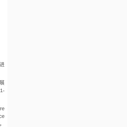
进
开展
1-
re
ce
），