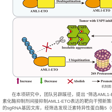
机制图
在本项研究中，团队另辟蹊径，提出 “筛选AML1-
素化酶抑制剂间接抑制AML1-ETO表达的靶向干预新
的sgRNA基因文库，经筛选发现泛素特异性蛋白酶5（U