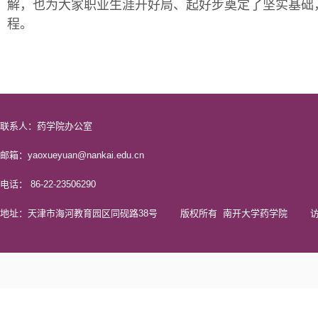
解，也为大家职业生涯开好局、起好步奠定了坚实基础
程。
联系人：药学院办公室
邮箱：yaoxueyuan@nankai.edu.cn
电话： 86-22-23506290
地址：天津市海河教育园区同砚路38号 版权所有 南开大学药学院 访问量 