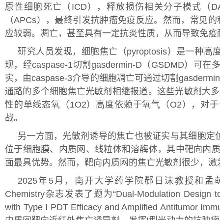
原性细胞死亡（ICD），释放损伤相关分子模式（D
（APCs），最终引发抗肿瘤免疫反应。然而，常见的
应较弱。凋亡，甚至具有一定抗炎性质，从而导致免疫
研究人员发现，细胞焦亡（pyroptosis）是一
现，经caspase-1切割gasdermin-D（GSDM
实，由caspase-3介导的细胞凋亡可通过切割gasder
通路的多个细胞焦亡光敏剂相继报道。这些光敏剂大多属
性的单线态氧（1O2）高度依赖于氧气（O2），对
战。
另一方面，光敏剂诱导的焦亡也被证实与其细胞定
位于细胞膜、内质网、线粒体和溶酶体，其中靶向内质
面最具优势。然而，靶向内质网的焦亡光敏剂很少，激发
2025年5月，南开大学药学院郗日沫教授和孟萌教
Chemistry杂志发表了题为“Dual-Modulation Design to De
with Type I PDT Efficacy and Amplified A