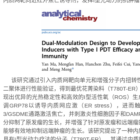
内质网靶向近红外焦亡诱导剂，发挥I型光动力的抗肿
该研究通过引入内质网靶向单元和增强分子内扭转
二聚体进行性能验证，得到最优花菁染料（T780T-ER
现出优异的光热稳定性和高效的I型活性氧（ROS）生成能
调GRP78以诱导内质网应激（ER stress），进而触发
3/GSDME通路激活焦亡，并刺激炎性细胞因子和DAM
分抑制了原发瘤的生长，并增强了针对原发瘤和远端瘤
能够有效地抑制远端肿瘤的生长。该研究提出了一种内
具有I型光动力疗法的分子（T780T-ER），其通过