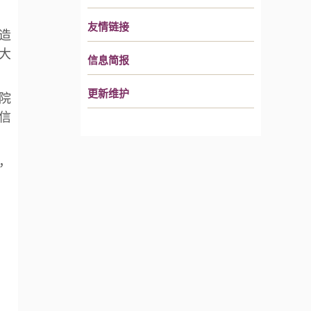
友情链接
造
大
信息简报
更新维护
院
信
，