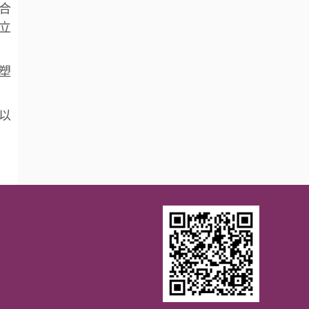
合
立
塑
以