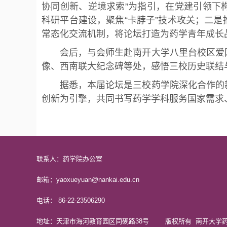
协同创新、逆境求索”为指引，在党建引领下
科研平台建设，聚焦“卡脖子”技术攻关；二
常态化交流机制，将论坛打造为药学青年成长
会后，与会师生赴南开大学八里台校区爱国
像、西南联大纪念碑等处，感悟三校历史联结
据悉，本届论坛是三校药学院深化合作的新
创新为引擎，共同书写药学学科服务国家需求
联系人：药学院办公室
邮箱：yaoxueyuan@nankai.edu.cn
电话： 86-22-23506290
地址：天津市海河教育园区同砚路38号 版权所有 南开大学药学