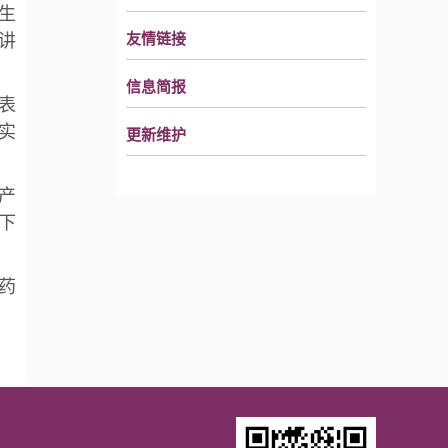
生
讲
友情链接
信息简报
表
实
更新维护
产
下
药