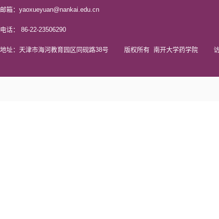
邮箱：yaoxueyuan@nankai.edu.cn
电话： 86-22-23506290
地址：天津市海河教育园区同砚路38号 版权所有 南开大学药学院 访问量 