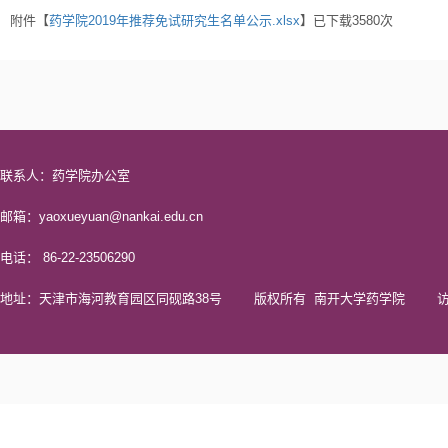
附件【
药学院2019年推荐免试研究生名单公示.xlsx
】已下载
3580
次
联系人：药学院办公室
邮箱：yaoxueyuan@nankai.edu.cn
电话： 86-22-23506290
地址：天津市海河教育园区同砚路38号 版权所有 南开大学药学院 访问量 