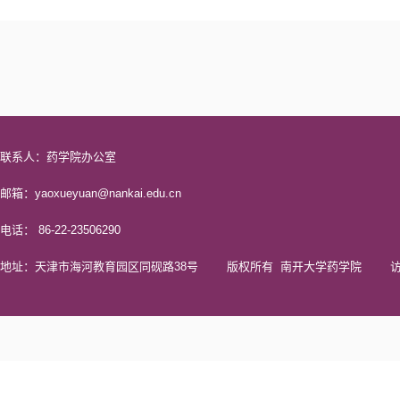
联系人：药学院办公室
邮箱：yaoxueyuan@nankai.edu.cn
电话： 86-22-23506290
地址：天津市海河教育园区同砚路38号 版权所有 南开大学药学院 访问量 