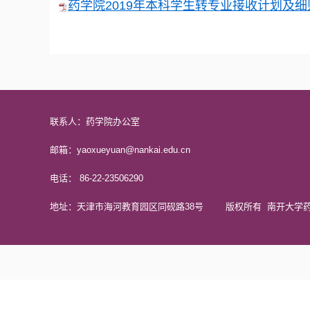
药学院2019年本科学生转专业接收计划及细则.
联系人：药学院办公室
邮箱：yaoxueyuan@nankai.edu.cn
电话： 86-22-23506290
地址：天津市海河教育园区同砚路38号 版权所有 南开大学药学