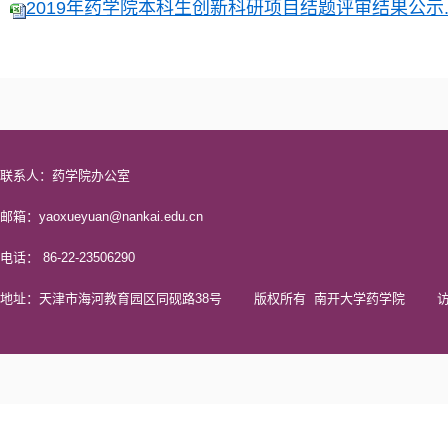
2019年药学院本科生创新科研项目结题评审结果公示.x
联系人：药学院办公室
邮箱：yaoxueyuan@nankai.edu.cn
电话： 86-22-23506290
地址：天津市海河教育园区同砚路38号 版权所有 南开大学药学院 访问量 