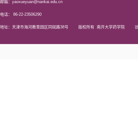
邮箱：yaoxueyuan@nankai.edu.cn
电话： 86-22-23506290
地址：天津市海河教育园区同砚路38号 版权所有 南开大学药学院 访问量 