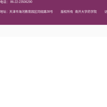
电话： 86-22-23506290
地址：天津市海河教育园区同砚路38号 版权所有 南开大学药学院 访问量 