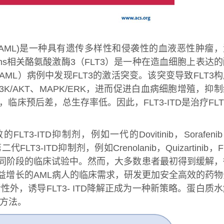
ukemia, AML)是一种具有遗传多样性和侵袭性的血液恶性肿瘤
s相关酪氨酸激酶3（FLT3）是一种在造血细胞上表达的
ML）病例中发现FLT3的激活突变。该突变导致FLT3构
K/AKT、MAPK/ERK，进而促进白血病细胞增殖，抑
，临床预后差，总生存率低。因此，FLT3-ITD是治疗FLT
-ITD抑制剂，例如一代的Dovitinib，Sorafeni
T3-ITD抑制剂，例如Crenolanib，Quizartinib，F
在经历不同阶段的临床试验中。然而，大多数患者最初得到缓解
益增长的AML病人的临床需求，研发更加安全高效的药物
性外，诱导FLT3- ITD降解正成为一种新策略。蛋白质
的方法。