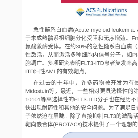
急性髓系白血病(Acute myeloid le
于未成熟髓系祖细胞分化受阻和无序增殖。Fm
氨酸激酶受体。在约30%的急性髓系白血病（A
性激活，从而激活多种细胞内信号分子，如PI3
胞凋亡。多项研究表明FLT3-ITD患者复发率高
ITD阳性AML的有效靶点。
在过去的十年中，许多药物被开发为有效的FLT3
Midostuin等，最近，一些相对更具选择性的第二代FL
10101等高选择性的FLT3-ITD分子也
快出现耐药性和其他的安全问题。为了满足日
子依然迫在眉睫。除了直接抑制FLT3的激酶活
靶向嵌合体(PROTACs)技术提供了一个理想