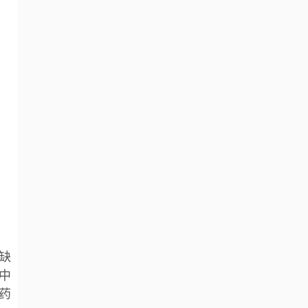
缺
中
的药