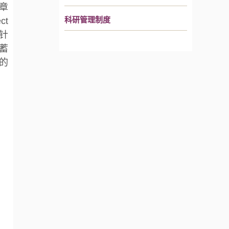
文章
ct
科研管理制度
队针
内蓄
r的