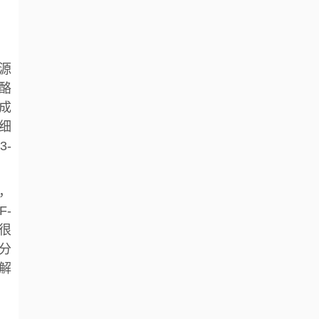
，源
酪
成
制细
3-
b，
F-
，很
分
水解