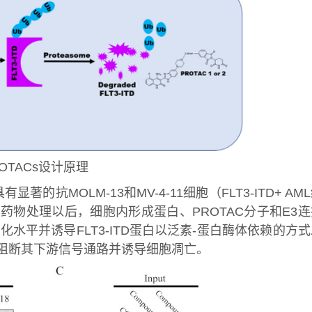
OTACs设计原理
抗MOLM-13和MV-4-11细胞（FLT3-ITD+ AM
物处理以后，细胞内形成蛋白、PROTAC分子和E3连
素化水平并诱导FLT3-ITD蛋白以泛素-蛋白酶体依赖的方
阻断其下游信号通路并诱导细胞凋亡。