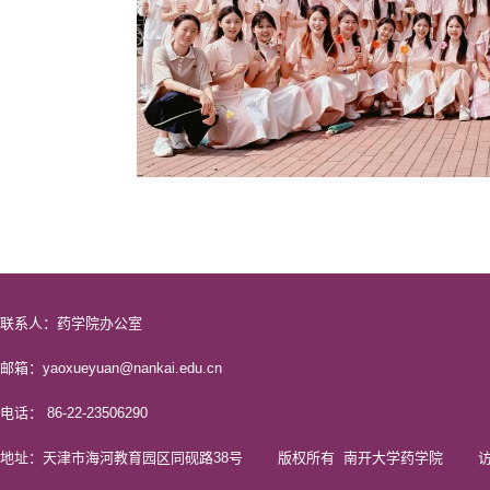
联系人：药学院办公室
邮箱：yaoxueyuan@nankai.edu.cn
电话： 86-22-23506290
地址：天津市海河教育园区同砚路38号 版权所有 南开大学药学院 访问量 