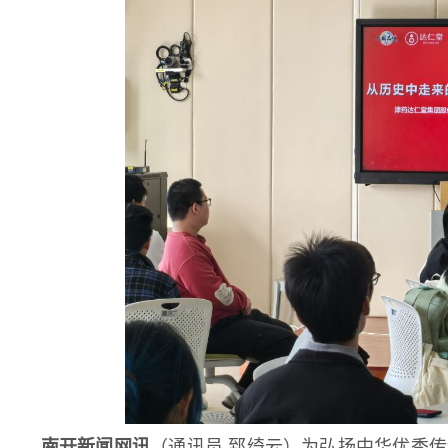
南开新闻网讯
（通讯员 郅绮云）为弘扬中华优秀