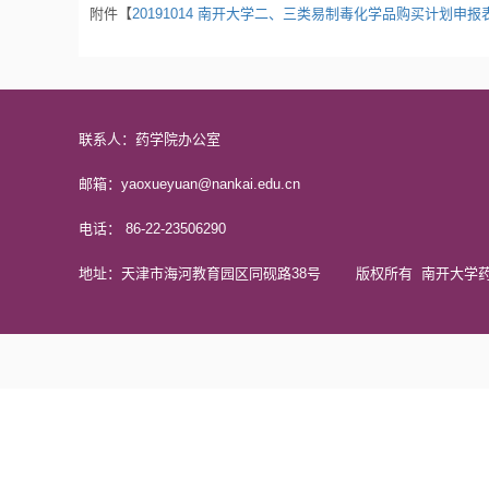
附件【
20191014 南开大学二、三类易制毒化学品购买计划申报表
联系人：药学院办公室
邮箱：yaoxueyuan@nankai.edu.cn
电话： 86-22-23506290
地址：天津市海河教育园区同砚路38号 版权所有 南开大学药学