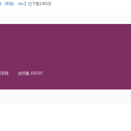
（新版）.doc
】已下载
1365
次
院 访问量 155707