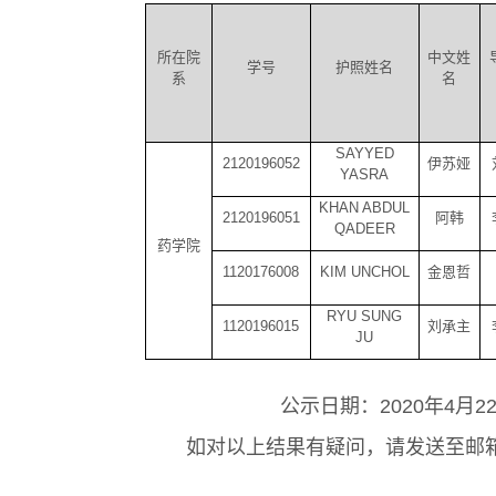
所在院
中文姓
学号
护照姓名
系
名
SAYYED
2120196052
伊苏娅
YASRA
KHAN ABDUL
2120196051
阿韩
QADEER
药学院
1120176008
KIM UNCHOL
金恩哲
RYU SUNG
1120196015
刘承主
JU
公示日期：
2020
年
4
月
2
如对以上结果有疑问，请发送至邮