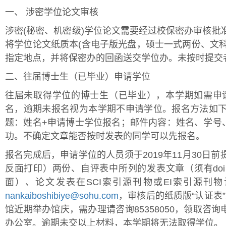
一、 涉密学位论文审核
涉密(秘密、机密级)学位论文需要经过校保密办审核批
将学位论文纸质本(含电子版光盘，硕士一式两份、文
指定地点，并将保密办的回函送交学位办。未按时提交
二、往届博士生（已毕业）申请学位
往届未取得学位的博士生（已毕业），本学期如需申请博
名，逾期未报名视为本学期不申请学位。报名方法如
题：姓名+申请博士学位报名；邮件内容：姓名、学号
功。不确定文章能否按时发表的同学可以先报名。
报名完成后，申请学位的人员须于2019年11月30日前
反面打印）两份、自评表中所列的发表文章（须有do
面）、论文发表在SCI索引源刊物或EI索引源刊
nankaiboshibiye@sohu.com
，审核后的纸质版“认证表
馆近期举办馆庆，需办理请咨询85358050，领取咨询电
办公室。逾期未交以上材料，本学期将无法取得学位。