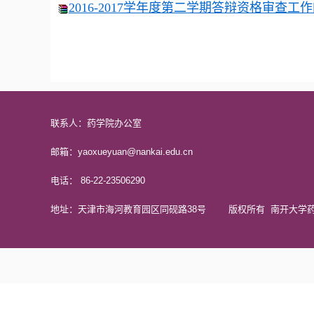
2016-2017学年度第二学期答辩资格审查工作的
联系人：药学院办公室
邮箱：yaoxueyuan@nankai.edu.cn
电话： 86-22-23506290
地址：天津市海河教育园区同砚路38号 版权所有 南开大学药学