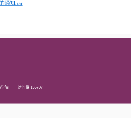
通知.rar
院 访问量 155707