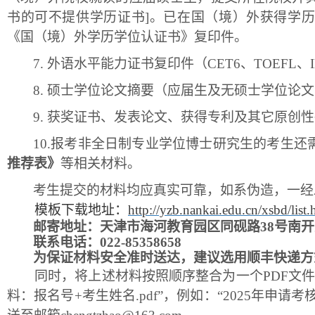
书的可不提供学历证书
]。已在国（境）外获得学
《国（境）外学历学位认证书》复印件。
7.
外语水平能力证书复印件（
CET6、TOEFL、
8.
硕士学位论文摘要（应届生及无硕士学位论文
9.
获奖证书、发表论文、获得专利及其它原创性
1
0.
报考非全日制专业学位博士研究生的考生还
推荐表》
等相关材料。
考生提交的材料均应真实可靠，如系伪造，一经
模板下载地址：
http://yzb.nankai.edu.cn/xsbd/list
邮寄地址：天津市海河教育园区同砚路
38号南开
联系电话：
022-85358658
为保证材料安全准时送达，建议选用顺丰快递方
同时，将上述材料按照顺序整合为一个
PDF文
料：报名号
+考生姓名.pdf”，例如：“20
25
年申请考