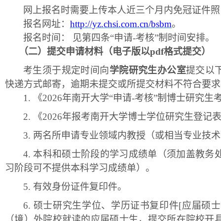
网上报名时需要上传本人近三个月内免冠证件照
报名网址：
http://yz.chsi.com.cn/bsbm
。
报名时间：
见第四条“申请-考核”制时间安排。
（二）
提交申请材料
（电子版以
pdf格式提交）
考生须于规定时间向
学院研究生办公室
提交以
快递方式邮寄，逾期未提交或所提交材料不符合要求
1.
《
202
6
年南开大学
“申请-考核”制博士研究生
2.
《
202
6
年报考南开大学博士学位研究生登记
3.
两名所申请专业领域内教授（或相当专业技术
4.
本科和硕士阶段的学习成绩单（须加盖教务
习阶段可不提供本科学习成绩单）。
5.
有效身份证件复印件。
6.
硕士研究生学位、学历证书复印件
[应届硕
（境）外院校就读的应届硕士生，提交所在院校开