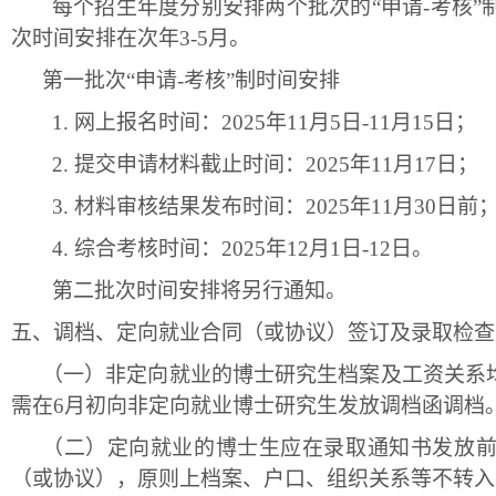
每个招生年度分别安排两个批次的
“申请-考核
次时间安排在次年3-5月。
第一批次
“申请-考核”制时间安排
1.
网上报名时间：
202
5
年
11月
5
日
-11月1
5
日；
2.
提交申请材料截止时间：
202
5
年
11月1
7
日；
3.
材料审核结果发布时间：
202
5
年
11月
30
日前
4.
综合考核时间：
202
5
年
12月1日-1
2
日。
第二批次时间安排将另行通知。
五、
调档、定向就业合同（或协议）签订及录取检查
（一）
非定向就业的博士研究生档案及工资关系
需在
6月初向非定向就业博士研究生发放调档函调档
（二）
定向就业的博士生应在录取通知书发放
（或协议），原则上档案、户口、组织关系等不转入