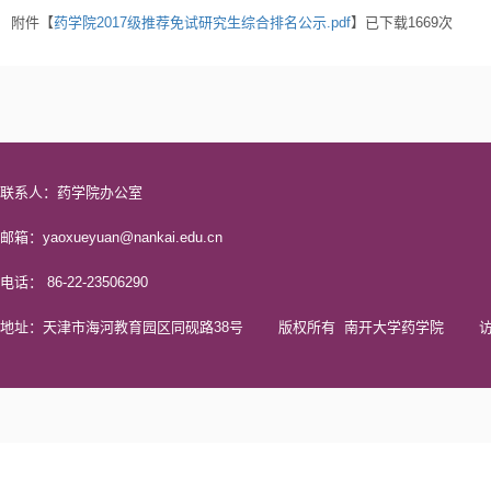
附件【
药学院2017级推荐免试研究生综合排名公示.pdf
】已下载
1669
次
联系人：药学院办公室
邮箱：yaoxueyuan@nankai.edu.cn
电话： 86-22-23506290
地址：天津市海河教育园区同砚路38号 版权所有 南开大学药学院 访问量 