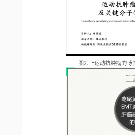
图2：“运动抗肿瘤的博