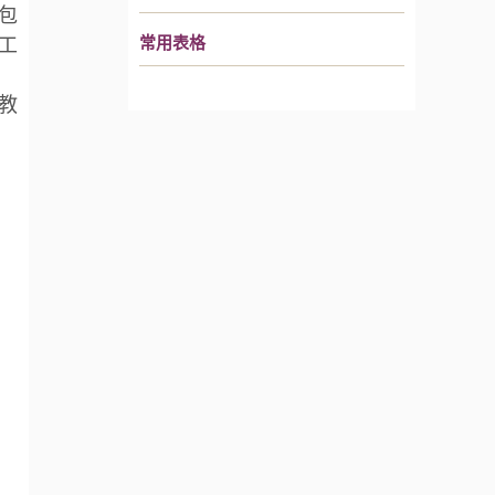
包
项工
常用表格
教