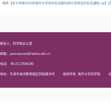
附件【
关于申报2020年南开大学本科生创新科研计划项目的补充通知.zip
】
联系人：药学院办公室
邮箱：yaoxueyuan@nankai.edu.cn
电话： 86-22-23506290
地址：天津市海河教育园区同砚路38号 版权所有 南开大学药学院 访问量 