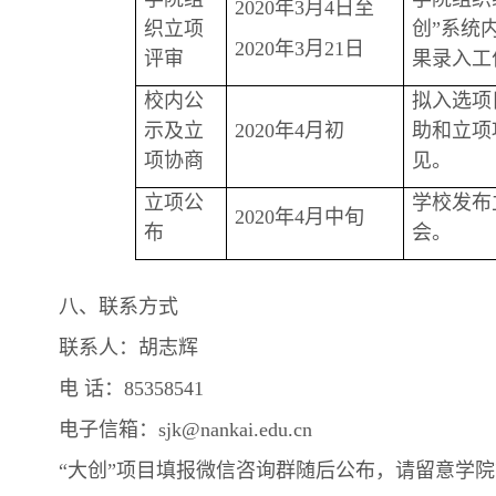
2020年3月4日至
织立项
创”系统
2020年3月21日
评审
果录入工
校内公
拟入选项
示及立
2020年4月初
助和立项
项协商
见。
立项公
学校发布
2020年4月中旬
布
会。
八、联系方式
联系人：胡志辉
电 话：85358541
电子信箱：sjk@nankai.edu.cn
“大创”项目填报微信咨询群随后公布，请留意学