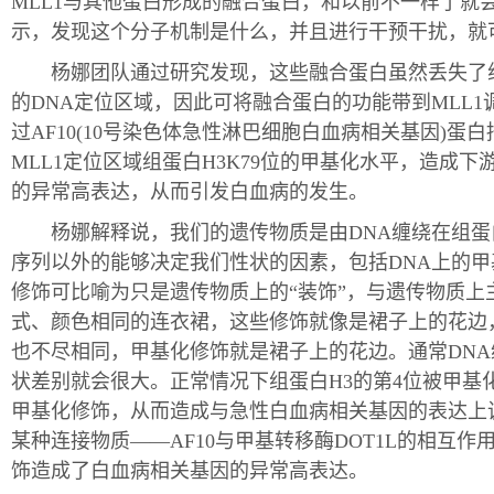
MLL1与其他蛋白形成的融合蛋白，和以前不一样了就
示，发现这个分子机制是什么，并且进行干预干扰，就
杨娜团队通过研究发现，这些融合蛋白虽然丢失了组蛋
的DNA定位区域，因此可将融合蛋白的功能带到MLL1调
过AF10(10号染色体急性淋巴细胞白血病相关基因)蛋白
MLL1定位区域组蛋白H3K79位的甲基化水平，造成下游
的异常高表达，从而引发白血病的发生。
杨娜解释说，我们的遗传物质是由DNA缠绕在组蛋白
序列以外的能够决定我们性状的因素，包括DNA上的
修饰可比喻为只是遗传物质上的“装饰”，与遗传物质上
式、颜色相同的连衣裙，这些修饰就像是裙子上的花边
也不尽相同，甲基化修饰就是裙子上的花边。通常DN
状差别就会很大。正常情况下组蛋白H3的第4位被甲基
甲基化修饰，从而造成与急性白血病相关基因的表达上
某种连接物质——AF10与甲基转移酶DOT1L的相互
饰造成了白血病相关基因的异常高表达。