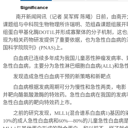
南开新闻网讯（记者 吴军辉 陈曦）日前，由南开
课题组与中科院生物物理所许瑞明、范组森课题组展开联合
组蛋白甲基化酶DOT1L并形成寡聚体的分子机制，这
现为相关药物研发提供了重要依据，也为急性白血病的
国科学院院刊》(PNAS)上。
白血病已连续多年成为我国儿童恶性肿瘤发病率、致
急性白血病，主要分为急性淋巴细胞白血病(ALL)和急性
发现造成急性白血病干预的新策略和新靶点
白血病根据发病周期可分为慢性和急性两类，电影《
并靶向酪氨酸激酶的特效药。急性白血病在我国的发病
急性白血病的靶向特效药上市。
之前的研究发现，MLL1(混合谱系白血病1)基因的
10%的成人急性白血病和60%—80%的儿童急性白血病