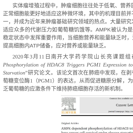
实体瘤增殖过程中，肿瘤细胞往往处于低氧、营养
正常细胞能更好地适应这种微环境，其中的机理目前并
一，并成为近年来肿瘤基础研究领域的热点。大量研究
适应众多的代谢压力如葡萄糖饥饿等。AMPK被认为是
稳定状态中发挥重要作用，当细胞营养和能量缺乏时，
提高细胞内ATP储备，应对营养或能量缺乏。
2020
年
3
月
11
日南开大
学药学院山长亮课题组
Phosphorylation of HDAC8 Triggers PGM1 Expression to
Starvation
”
研究论文。
该论文首次在肺癌中发现，在剥
萄糖变位酶
1
（
PGM1
）
的表达，从而促进糖原分解，为
乏葡萄糖的应激条件下维持肺癌细胞存活的新机制。