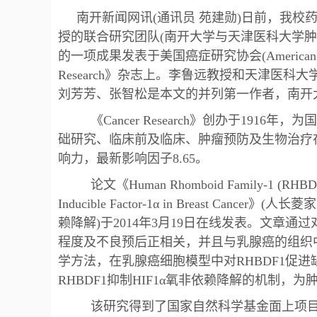
南开新闻网讯(通讯员 苑建勋)日前，我
授的联合研究团队(南开大学与天津医科大学肿瘤
的一项成果发表于美国癌症研究协会(American Associa
Research》杂志上。李鲁远教授和天津医
刘芳芳、张智松是本文的并列第一作者，南开
《Cancer Research》创办于19
础研究、临床前及临床、肿瘤预防及生物治疗
响力，最新影响因子8.65。
论文《Human Rhomboid Family-1 (RHBDF1) Su
Inducible Factor-1α in Breast Ca
赖降解)于2014年3月19日在线发表。文章通
程度及不良预后正相关，并且与乳腺癌的组织中
学方法，在乳腺癌细胞模型中对RHBDF1促进
RHBDF1抑制HIF1α氧非依赖降解的机制
该研究得到了国家自然科学基金面上项目