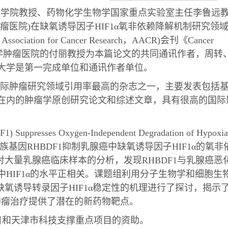
校药学院教授、药物化学生物学国家重点实验室主任李鲁远
医院)在缺氧诱导因子HIF1α氧非依赖降解机制研究领
tion for Cancer Research，AACR)会刊《Cancer
科大学肿瘤医院的付丽教授为本篇论文的共同通讯作者，周转
大学是第一完成单位和通讯作者单位。
16年，为国际肿瘤研究领域引用率最高的杂志之一，主要发表包括
在内的肿瘤学原创研究论文和综述文章，具有很高的国际
ppresses Oxygen-Independent Degradation of Hypoxia
ncer》(人长菱家族基因RHBDF1抑制乳腺癌中缺氧诱导因子HIF1α的氧非
过对大量乳腺癌临床样本的分析，发现RHBDF1与乳腺癌恶
HIF1α的水平正相关。课题组利用分子生物学和细胞生
缺氧诱导转录因子HIF1α稳定性的机理进行了探讨，揭示
，为肿瘤治疗提供了潜在的新药物靶点。
和天津市科技支撑重点项目的资助。