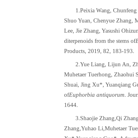
1.Peixia Wang, Chunfeng 
Shuo Yuan, Chenyue Zhang, M
Lee, Jie Zhang, Yasushi Ohizu
diterpenoids from the stems of
Products, 2019, 82, 183-193.
2.Yue Liang, Lijun An, 
Muhetaer Tuerhong, Zhaohui 
Shuai, Jing Xu*, Yuanqiang Gu
of
Euphorbia antiquorum
. Jou
1644.
3.
Shaojie Zhang
,
Qi Zhan
Zhang
,
Yuhao Li
,
Muhetaer Tue