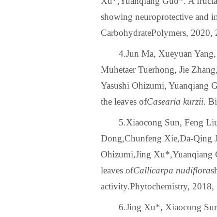
Xu
*,
Yuanqiang Guo
*. A fruct
showing neuroprotective and i
CarbohydratePolymers, 2020, 
4.Jun Ma, Xueyuan Yang,
Muhetaer Tuerhong, Jie Zhang
Yasushi Ohizumi, Yuanqiang Gu
the leaves of
Casearia kurzii
. B
5.Xiaocong Sun, Feng Li
Dong,
Chunfeng Xie,
Da-Qing J
Ohizumi,
Jing Xu
*,
Yuanqiang
leaves of
Callicarpa nudiflora
s
activity.Phytochemistry, 2018,
6.Jing Xu*, Xiaocong Sun