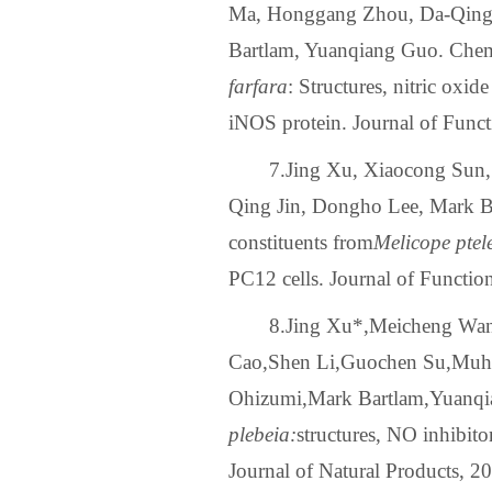
Ma, Honggang Zhou, Da-Qing 
Bartlam, Yuanqiang Guo. Chemic
farfara
: Structures, nitric oxide
iNOS protein. Journal of Funct
7.Jing Xu, Xiaocong Sun
Qing Jin, Dongho Lee, Mark B
constituents from
Melicope ptele
PC12 cells. Journal of Functio
8.
Jing Xu
*
,
Meicheng Wa
Cao
,
Shen Li
,
Guochen Su
,
Muhe
Ohizumi
,
Mark Bartlam
,
Yuanqi
plebeia:
structures, NO inhibito
Journal of Natural Products, 2