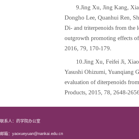
9.Jing Xu, Jing Kang, X
Dongho Lee, Quanhui Ren, Sh
Di- and triterpenoids from the l
outgrowth promoting effects of
2016, 79, 170-179.
10.Jing Xu, Feifei Ji, Xi
Yasushi Ohizumi, Yuanqiang Gu
evaluation of diterpenoids fro
Products, 2015, 78, 2648-2656
联系人：药学院办公室
邮箱：yaoxueyuan@nankai.edu.cn