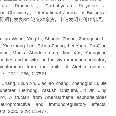
tural Products，Carbohydrate Polymers，
d Chemistry，International Journal of Biological
es等国际期刊发表SCI论文80余篇，申请发明专利10余项。
lian Wang, Ying Li, Shaojie Zhang, Zhengguo Li,
ui, Xiaozhong Lan, Erhao Zhang, Lei Yuan, Da-Qing
hong, Munira Abudukeremu, Jing Xu*, Yuanqiang
operties and in vitro and in vivo immunomodulatory
binofuranan from the fruits of Akebia quinata,
rs, 2021, 256, 117521.
 Zhang, Lijun An, Jiaojiao Zhang, Zhengguo Li, Jie
hetaer Tuerhong, Yasushi Ohizumi, Jin Jin, Jing
o*, A fructan from Anemarrhena asphodeloides
roprotective and immunoregulatory effects,
rs, 2020, 229: 115477.