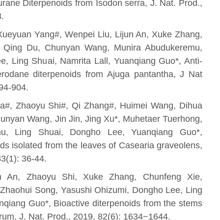
rane Diterpenoids from Isodon serra, J. Nat. Prod.,
.
Xueyuan Yang#, Wenpei Liu, Lijun An, Xuke Zhang,
, Qing Du, Chunyan Wang, Munira Abudukeremu,
e, Ling Shuai, Namrita Lall, Yuanqiang Guo*, Anti-
erodane diterpenoids from Ajuga pantantha, J Nat
894-904.
Ma#, Zhaoyu Shi#, Qi Zhang#, Huimei Wang, Dihua
hunyan Wang, Jin Jin, Jing Xu*, Muhetaer Tuerhong,
u, Ling Shuai, Dongho Lee, Yuanqiang Guo*,
ds isolated from the leaves of Casearia graveolens,
83(1): 36-44.
un An, Zhaoyu Shi, Xuke Zhang, Chunfeng Xie,
Zhaohui Song, Yasushi Ohizumi, Dongho Lee, Ling
nqiang Guo*, Bioactive diterpenoids from the stems
rum, J. Nat. Prod., 2019, 82(6): 1634−1644.