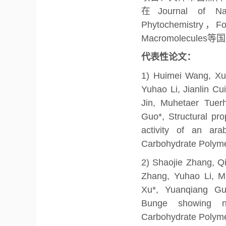
在Journal of Na
Phytochemistry，Foo
Macromolecul
代表性论文：
1) Huimei Wang, Xue
Yuhao Li, Jianlin C
Jin, Muhetaer Tuer
Guo*, Structural pr
activity of an ara
Carbohydrate Polyme
2) Shaojie Zhang, Qi
Zhang, Yuhao Li, Mu
Xu*, Yuanqiang Gu
Bunge showing neu
Carbohydrate Polyme