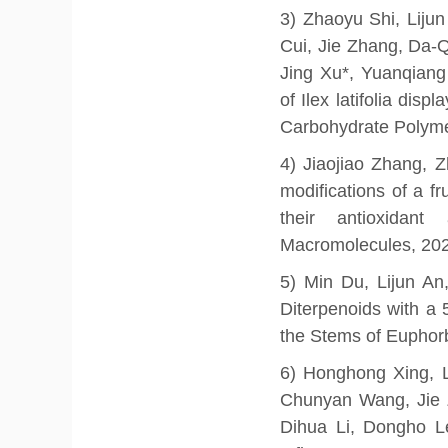
3) Zhaoyu Shi, Lijun
Cui, Jie Zhang, Da-
Jing Xu*, Yuanqiang
of Ilex latifolia disp
Carbohydrate Polyme
4) Jiaojiao Zhang, 
modifications of a 
their antioxidant 
Macromolecules, 202
5) Min Du, Lijun An
Diterpenoids with a
the Stems of Euphorbi
6) Honghong Xing, L
Chunyan Wang, Jie 
Dihua Li, Dongho Le