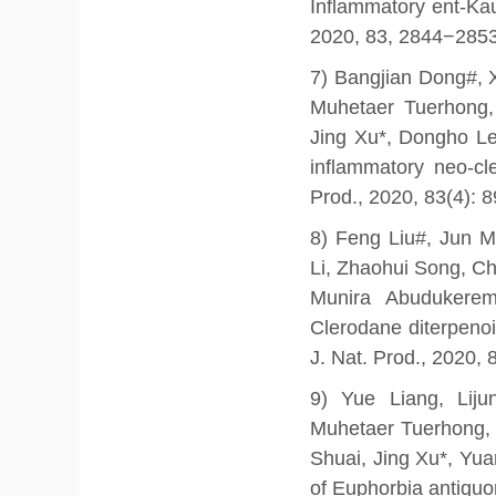
Inflammatory ent-Kau
2020, 83, 2844−2853
7) Bangjian Dong#, 
Muhetaer Tuerhong
Jing Xu*, Dongho Le
inflammatory neo-cl
Prod., 2020, 83(4): 
8) Feng Liu#, Jun 
Li, Zhaohui Song, C
Munira Abudukerem
Clerodane diterpenoi
J. Nat. Prod., 2020, 
9) Yue Liang, Lij
Muhetaer Tuerhong, 
Shuai, Jing Xu*, Yua
of Euphorbia antiquo