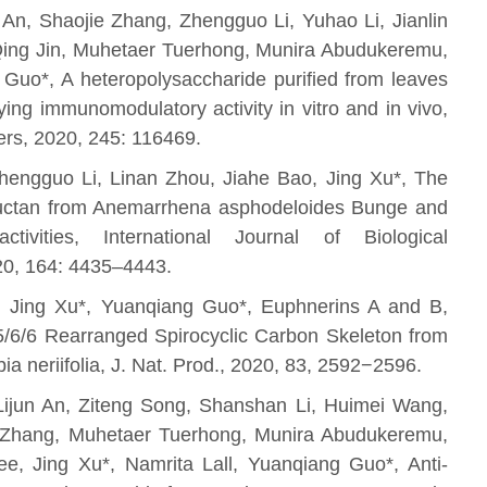
 An, Shaojie Zhang, Zhengguo Li, Yuhao Li, Jianlin
Qing Jin, Muhetaer Tuerhong, Munira Abudukeremu,
 Guo*, A heteropolysaccharide purified from leaves
laying immunomodulatory activity in vitro and in vivo,
rs, 2020, 245: 116469.
Zhengguo Li, Linan Zhou, Jiahe Bao, Jing Xu*, The
fructan from Anemarrhena asphodeloides Bunge and
activities, International Journal of Biological
0, 164: 4435–4443.
, Jing Xu*, Yuanqiang Guo*, Euphnerins A and B,
 5/6/6 Rearranged Spirocyclic Carbon Skeleton from
a neriifolia, J. Nat. Prod., 2020, 83, 2592−2596.
ijun An, Ziteng Song, Shanshan Li, Huimei Wang,
Zhang, Muhetaer Tuerhong, Munira Abudukeremu,
e, Jing Xu*, Namrita Lall, Yuanqiang Guo*, Anti-