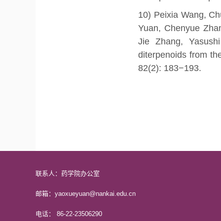
10) Peixia Wang, Ch
Yuan, Chenyue Zhan
Jie Zhang, Yasushi
diterpenoids from th
82(2): 183−193.
联系人：药学院办公室
邮箱：yaoxueyuan@nankai.edu.cn
电话： 86-22-23506290